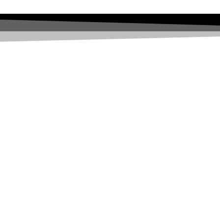
edim ve deneyimim oldukça keyifliydi. Canlı casino oyunları ve slo
edim ve deneyimim oldukça keyifliydi. Canlı casino oyunları ve slo