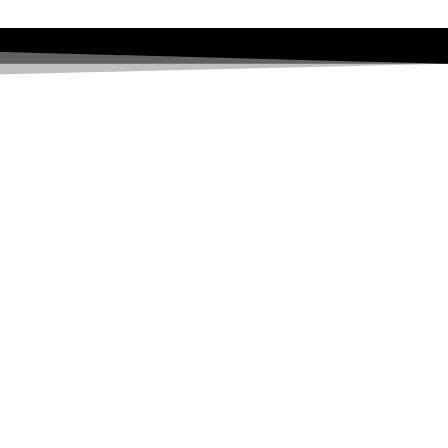
t seçenekleri oldukça genişti. Jojobet giriş yapmak oldukça kolayd
t seçenekleri oldukça genişti. Jojobet giriş yapmak oldukça kolayd